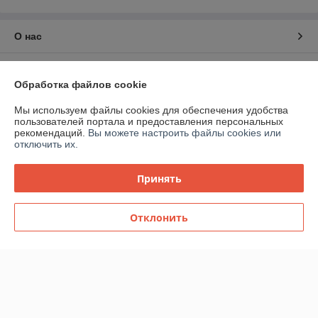
О нас
Контакты
Обработка файлов cookie
Доставка и оплата
Мы используем файлы cookies для обеспечения удобства
пользователей портала и предоставления персональных
рекомендаций.
Вы можете настроить файлы cookies или
График работы
отключить их.
Полная версия сайта
Принять
Политика обработки cookies
Отклонить
Сайт создан на платформе Deal.by
Информация для покупателя
Юридическое лицо:
Общество с ограниченной ответственностью
«ВАСОМИ»