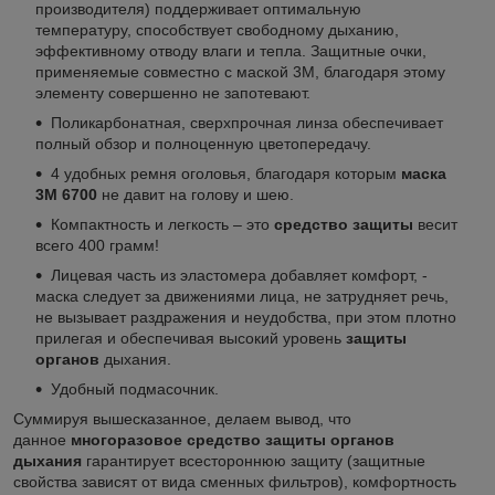
производителя) поддерживает оптимальную
температуру, способствует свободному дыханию,
эффективному отводу влаги и тепла. Защитные очки,
применяемые совместно с маской 3М, благодаря этому
элементу совершенно не запотевают.
Поликарбонатная, сверхпрочная линза обеспечивает
полный обзор и полноценную цветопередачу.
4 удобных ремня оголовья, благодаря которым
маска
3М 6700
не давит на голову и шею.
Компактность и легкость – это
средство защиты
весит
всего 400 грамм!
Лицевая часть из эластомера добавляет комфорт, -
маска следует за движениями лица, не затрудняет речь,
не вызывает раздражения и неудобства, при этом плотно
прилегая и обеспечивая высокий уровень
защиты
органов
дыхания.
Удобный подмасочник.
Суммируя вышесказанное, делаем вывод, что
данное
многоразовое средство защиты органов
дыхания
гарантирует всестороннюю защиту (защитные
свойства зависят от вида сменных фильтров), комфортность