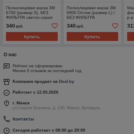
Полнолицевая маска 3M
Полнолицевая маска 3M
Мас
6700 (размер S), БЕЗ
6900 Оптом (размер L) /
фил
ФИЛЬТРА светло-серая
БЕЗ ФИЛЬТРА
р-р
340
340
31
руб.
руб.
Купить
Купить
О нас
Рейтинг не сформирован
Менее 5 отзывов за последний год
Компания продает на
Deal.by
Работает с 12.05.2020
г. Минск
ул.Сергея Есенина, д. 130, Минск, Беларусь
Контакты
Сегодня работает с 08:00 до 20:00