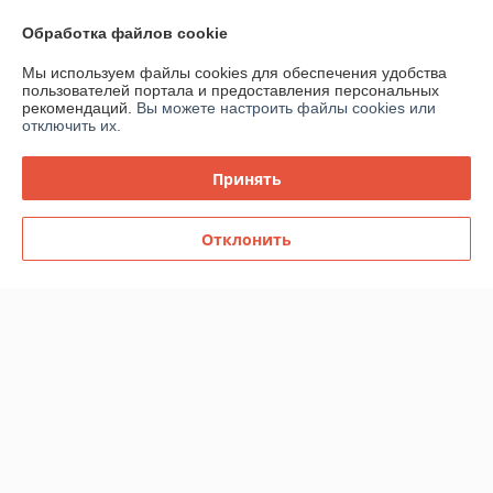
Показать все отзывы
Обработка файлов cookie
Мы используем файлы cookies для обеспечения удобства
пользователей портала и предоставления персональных
О нас
рекомендаций.
Вы можете настроить файлы cookies или
отключить их.
Контакты
Принять
Доставка и оплата
Отклонить
График работы
Полная версия сайта
Политика обработки cookies
Сайт создан на платформе Deal.by
Информация для покупателя