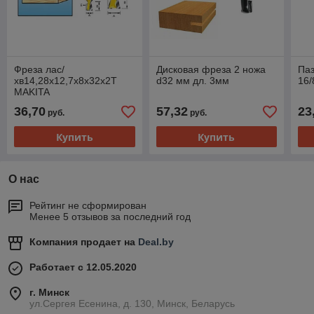
Фреза лас/
Дисковая фреза 2 ножа
Паз
хв14,28х12,7х8х32х2Т
d32 мм дл. 3мм
16/
MAKITA
36,70
57,32
23
руб.
руб.
Купить
Купить
О нас
Рейтинг не сформирован
Менее 5 отзывов за последний год
Компания продает на
Deal.by
Работает с 12.05.2020
г. Минск
ул.Сергея Есенина, д. 130, Минск, Беларусь