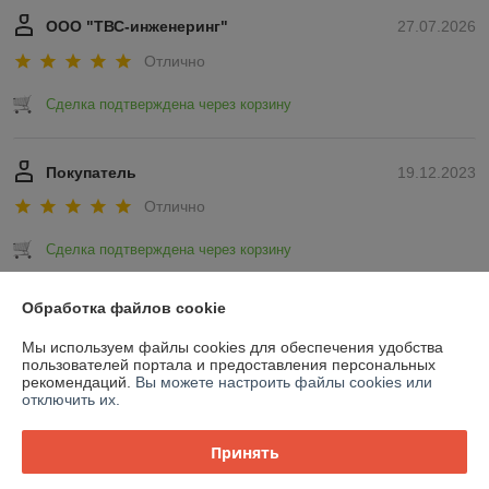
ООО "ТВС-инженеринг"
27.07.2026
Отлично
Сделка подтверждена через корзину
Покупатель
19.12.2023
Отлично
Сделка подтверждена через корзину
Показать все отзывы
Обработка файлов cookie
Мы используем файлы cookies для обеспечения удобства
пользователей портала и предоставления персональных
О нас
рекомендаций.
Вы можете настроить файлы cookies или
отключить их.
Контакты
Принять
Доставка и оплата