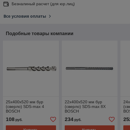
Безналиный расчет (для юр.лиц)
Все условия оплаты
Подобные товары компании
25х400х520 мм бур
22х400х520 мм бур
24
(сверло) SDS-max 4
(сверло) SDS-max 8X
(св
BOSCH
BOSCH
BO
108
234
25
руб.
руб.
Купить
Купить