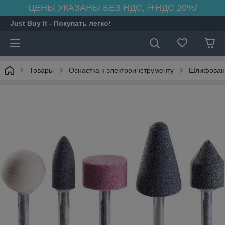
ЦЕНЫ УКАЗАНЫ БЕЗ НДС, /+НДС 20%/
Just Buy It - Покупать легко!
Товары
Оснастка к электроинструменту
Шлифовани