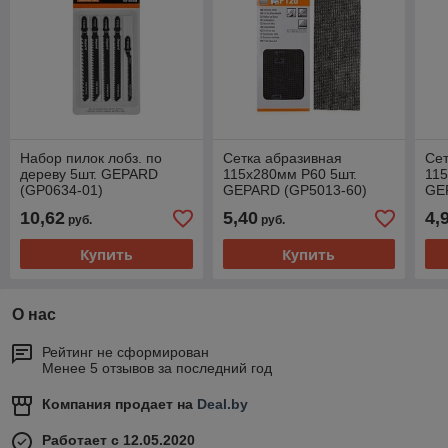
Набор пилок лобз. по
Сетка абразивная
Сет
дереву 5шт. GEPARD
115х280мм Р60 5шт.
115
(GP0634-01)
GEPARD (GP5013-60)
GE
10,62
5,40
4,
руб.
руб.
Купить
Купить
О нас
Рейтинг не сформирован
Менее 5 отзывов за последний год
Компания продает на
Deal.by
Работает с 12.05.2020