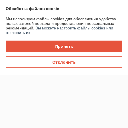
Обработка файлов cookie
О нас
Мы используем файлы cookies для обеспечения удобства
пользователей портала и предоставления персональных
рекомендаций.
Вы можете настроить файлы cookies или
Контакты
отключить их.
Доставка и оплата
Принять
График работы
Отклонить
Полная версия сайта
Политика обработки cookies
Сайт создан на платформе Deal.by
Информация для покупателя
Юридическое лицо:
Общество с ограниченной ответственностью