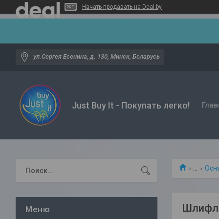
Начать продавать на Deal.by
ул.Сергея Есенина, д. 130, Минск, Беларусь
Just Buy It - Покупать легко!
Глав
...
Осн
Шлифли