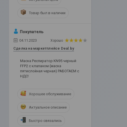
Товар был в наличии
Покупатель
04.11.2023
Хорошо
Сделка на маркетплейсе Deal.by
Маска Респиратор KN95 черный
FFP2 с клапаном (маска
пятислойная черная) РАБОТАЕМ с
НДС!
Хорошее обслуживание
Актуальное описание
Быстро связались