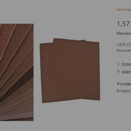
Нет в н
1,57
Минима
+375 (2
Витали
Усло
Адре
возвра