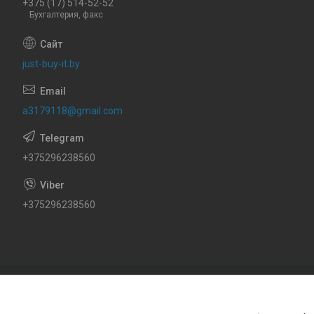
+375 (17) 514-52-52
Бухгалтерия, факс
just-buy-it.by
a3179118@gmail.com
+375296238560
+375296238560