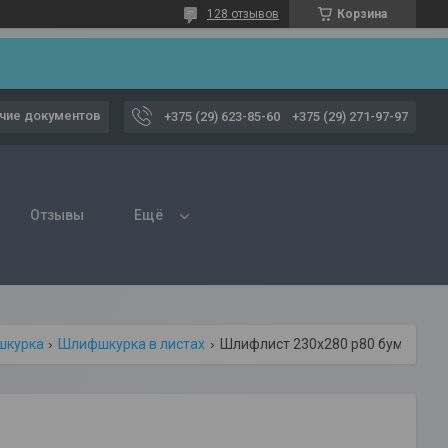
128 отзывов
Корзина
чие документов
+375 (29) 623-85-60
+375 (29) 271-97-97
Отзывы
Ещё
курка
Шлифшкурка в листах
Шлифлист 230х280 р80 бумага (оао "баз")