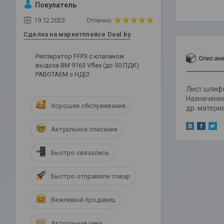
Покупатель
19.12.2023
Отлично
Сделка на маркетплейсе Deal.by
Респиратор FFP3 c клапаном
Описан
выдоха ВМ 9163 Vflex (до 50 ПДК)
РАБОТАЕМ с НДС!
Лист шлифо
Назначение
Хорошее обслуживание
др. матери
Актуальное описание
Быстро связались
Быстро отправили товар
Вежливый продавец
Актуальная цена