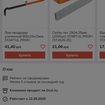
Лом-гвоздодер
Скобы тип 18GA 25мм
Ша
усиленный 900x29х15мм
(2500шт) STARTUL PROFI
пл
STARTUL PROFI
(ST4520-25)
ST
(ST4096-90)
(ST
41,40
21,06
17
руб.
руб.
Купить
Купить
О нас
Рейтинг не сформирован
Менее 5 отзывов за последний год
Компания продает на
Deal.by
Работает с 12.05.2020