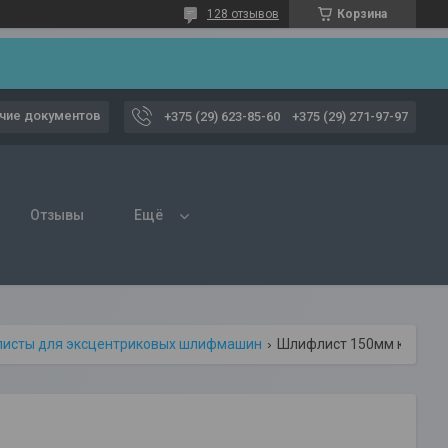
128 отзывов
Корзина
чие документов
+375 (29) 623-85-60
+375 (29) 271-97-97
Отзывы
Ещё
исты для эксцентриковых шлифмашин
Шлифлист 150мм к240 д/кам.