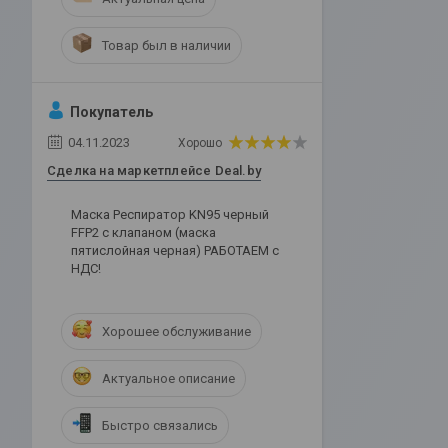
Товар был в наличии
Покупатель
04.11.2023
Хорошо
Сделка на маркетплейсе Deal.by
Маска Респиратор KN95 черный
FFP2 с клапаном (маска
пятислойная черная) РАБОТАЕМ с
НДС!
Хорошее обслуживание
Актуальное описание
Быстро связались