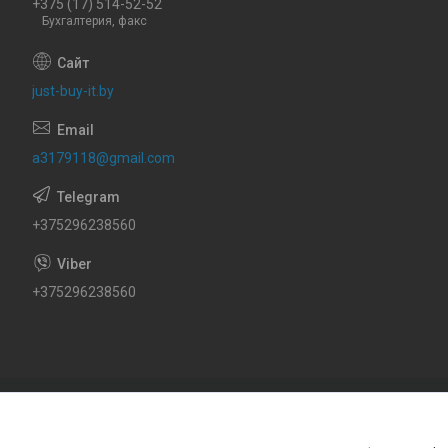
+375 (17) 514-52-52
Бухгалтерия, факс
just-buy-it.by
a3179118@gmail.com
+375296238560
+375296238560