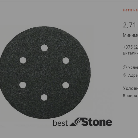
Нет в н
2,71
Минима
+375 (2
Витали
Усло
Адре
возвра