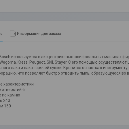
ие
Информация для заказа
sch используется в эксцентриковых шлифовальных машинах фирм: Bosch,
 Wegoma, Kress, Peugeot, Skil, Stayer. С его помощью осуществляют
ного лака и лака горячей сушки. Крепится оснастка к инструменту
орацию, что позволяет быстро отводить пыль, образующуюся во 
е характеристики
 отверстий 6
е по камню
ь 240
м 150