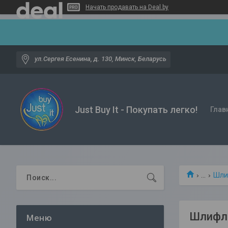
Начать продавать на Deal.by
ул.Сергея Есенина, д. 130, Минск, Беларусь
Just Buy It - Покупать легко!
Глав
...
Шли
Шлифли