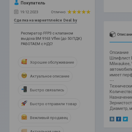
Покупатель
19.12.2023
Отлично
Сделка на маркетплейсе Deal.by
Респиратор FFP3 c клапаном
Описан
выдоха ВМ 9163 Vflex (до 50 ПДК)
РАБОТАЕМ с НДС!
Опсиание
Шлифлист Bo
Хорошее обслуживание
Milwaukee,
автомобиль
имеет перф
Актуальное описание
---
Технически
Быстро связались
Количество
Назначени
Зернистост
Быстро отправили товар
Диаметр, м
Вежливый продавец
Актуальная цена