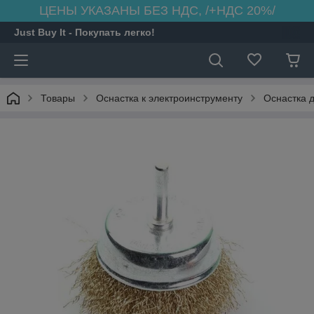
ЦЕНЫ УКАЗАНЫ БЕЗ НДС, /+НДС 20%/
Just Buy It - Покупать легко!
Товары
Оснастка к электроинструменту
Оснастка 