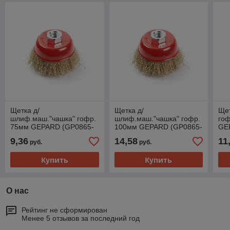
Щетка д/
Щетка д/
Щет
шлиф.маш."чашка" гофр.
шлиф.маш."чашка" гофр.
го
75мм GEPARD (GP0865-
100мм GEPARD (GP0865-
GE
75)
100)
9,36
14,58
11
руб.
руб.
Купить
Купить
О нас
Рейтинг не сформирован
Менее 5 отзывов за последний год