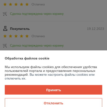
Отлично
Сделка подтверждена через корзину
Покупатель
19.12.2023
Отлично
Сделка подтверждена через корзину
Показать все отзывы
Обработка файлов cookie
Мы используем файлы cookies для обеспечения удобства
пользователей портала и предоставления персональных
О нас
рекомендаций.
Вы можете настроить файлы cookies или
отключить их.
Контакты
Принять
Доставка и оплата
Отклонить