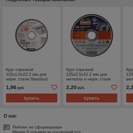
Круг отрезной
Круг отрезной
Кру
115х1.0x22.2 мм для
125х2.5x22.2 мм для
125
нерж. стали Standard
металла и нерж. стали
мет
BOSCH
GEPARD
EX
1,96
2,20
2,
руб.
руб.
Купить
Купить
О нас
Рейтинг не сформирован
Менее 5 отзывов за последний год