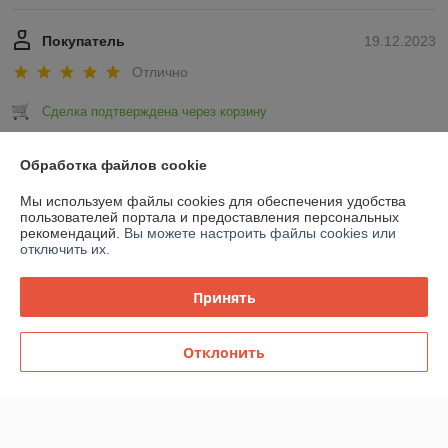
Покупатель
19.12.2023
Отлично
Сделка подтверждена через корзину
Показать все отзывы
Обработка файлов cookie
Мы используем файлы cookies для обеспечения удобства
пользователей портала и предоставления персональных
О нас
рекомендаций.
Вы можете настроить файлы cookies или
отключить их.
Контакты
Принять
Доставка и оплата
Отклонить
График работы
Полная версия сайта