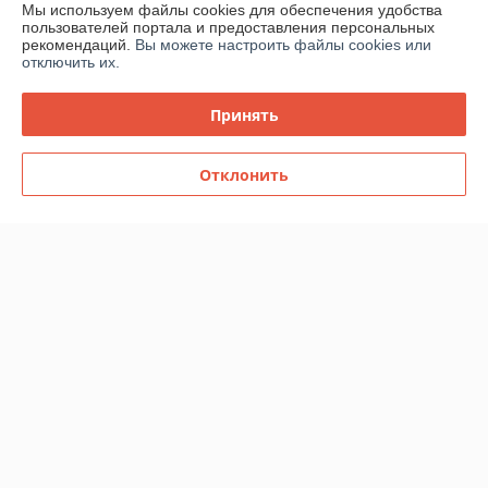
Мы используем файлы cookies для обеспечения удобства
пользователей портала и предоставления персональных
О нас
рекомендаций.
Вы можете настроить файлы cookies или
отключить их.
Контакты
Принять
Доставка и оплата
Отклонить
График работы
Полная версия сайта
Политика обработки cookies
Сайт создан на платформе Deal.by
Информация для покупателя
Юридическое лицо:
Общество с ограниченной ответственностью
«ВАСОМИ»
220051 г. Минск, ул. Сергея Есенина, д. 130, каб. 3