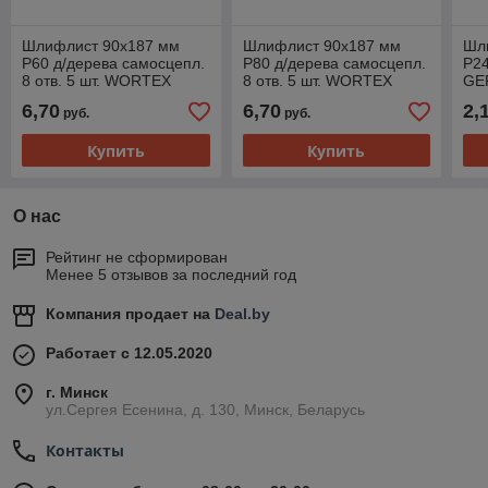
Шлифлист 90х187 мм
Шлифлист 90х187 мм
Шл
Р60 д/дерева самосцепл.
Р80 д/дерева самосцепл.
Р24
8 отв. 5 шт. WORTEX
8 отв. 5 шт. WORTEX
GE
6,70
6,70
2,
руб.
руб.
Купить
Купить
О нас
Рейтинг не сформирован
Менее 5 отзывов за последний год
Компания продает на
Deal.by
Работает с 12.05.2020
г. Минск
ул.Сергея Есенина, д. 130, Минск, Беларусь
Контакты