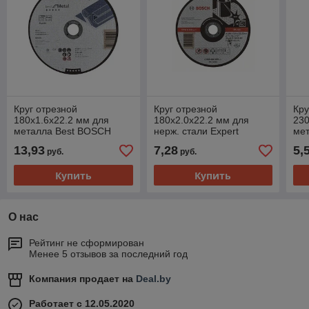
Круг отрезной
Круг отрезной
Кру
180х1.6x22.2 мм для
180х2.0x22.2 мм для
230
металла Best BOSCH
нерж. стали Expert
мет
BOSCH
EX
13,93
7,28
5,
руб.
руб.
Купить
Купить
О нас
Рейтинг не сформирован
Менее 5 отзывов за последний год
Компания продает на
Deal.by
Работает с 12.05.2020