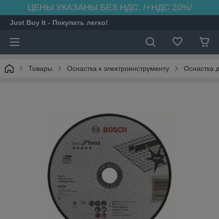
ЦЕНЫ УКАЗАНЫ БЕЗ НДС, /+НДС 20%/
Just Buy It - Покупать легко!
Товары
Оснастка к электроинструменту
Оснастка 