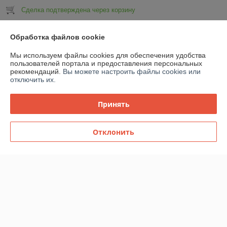
Сделка подтверждена через корзину
Показать все отзывы
Обработка файлов cookie
Мы используем файлы cookies для обеспечения удобства
пользователей портала и предоставления персональных
О нас
рекомендаций.
Вы можете настроить файлы cookies или
отключить их.
Контакты
Принять
Доставка и оплата
Отклонить
График работы
Полная версия сайта
Политика обработки cookies
Сайт создан на платформе Deal.by