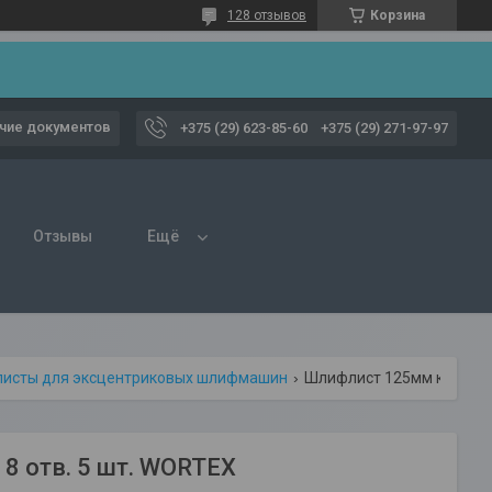
128 отзывов
Корзина
чие документов
+375 (29) 623-85-60
+375 (29) 271-97-97
Отзывы
Ещё
исты для эксцентриковых шлифмашин
Шлифлист 125мм круг р120 д/краски самосцепл. 8 отв. 5 шт. wortex
8 отв. 5 шт. WORTEX