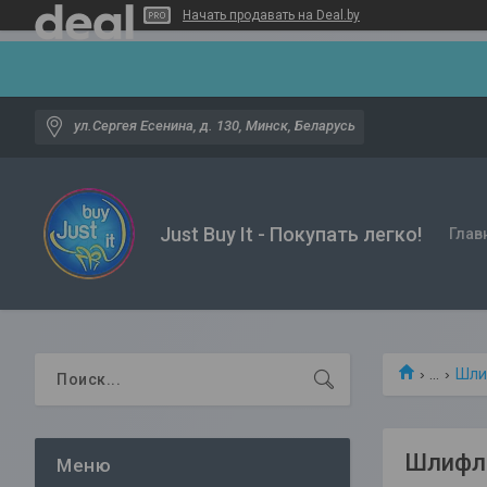
Начать продавать на Deal.by
ул.Сергея Есенина, д. 130, Минск, Беларусь
Just Buy It - Покупать легко!
Глав
...
Шли
Шлифли