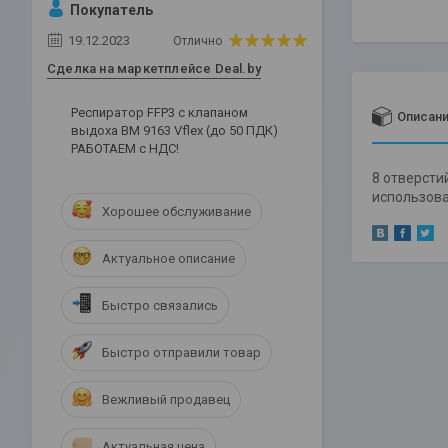
Покупатель
19.12.2023
Отлично
Сделка на маркетплейсе Deal.by
Респиратор FFP3 c клапаном
Описан
выдоха ВМ 9163 Vflex (до 50 ПДК)
РАБОТАЕМ с НДС!
8 отверсти
использов
Хорошее обслуживание
Актуальное описание
Быстро связались
Быстро отправили товар
Вежливый продавец
Актуальная цена