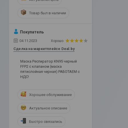
Товар был в наличии
Покупатель
04.11.2023
Хорошо
Сделка на маркетплейсе Deal.by
Маска Респиратор KN95 черный
FFP2 с клапаном (маска
пятислойная черная) РАБОТАЕМ с
НДС!
Хорошее обслуживание
Актуальное описание
Быстро связались