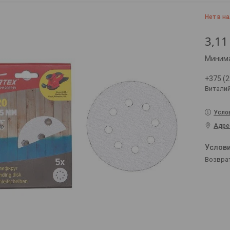
Нет в н
3,11
Минима
+375 (2
Витали
Усло
Адре
возвра