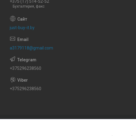
+375 (17) 514-52-52
Бухгалтерия, факс
just-buy-it.by
a3179118@gmail.com
+375296238560
+375296238560