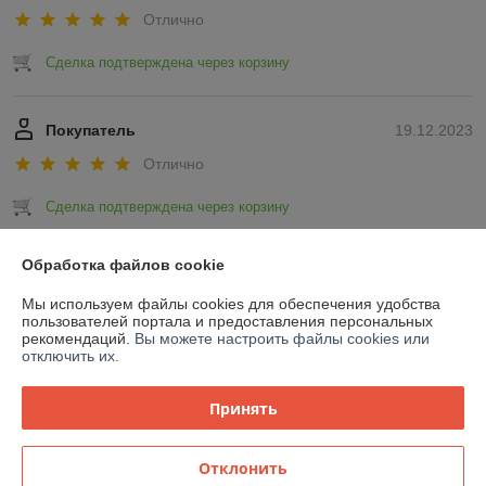
Отлично
Сделка подтверждена через корзину
Покупатель
19.12.2023
Отлично
Сделка подтверждена через корзину
Показать все отзывы
Обработка файлов cookie
Мы используем файлы cookies для обеспечения удобства
пользователей портала и предоставления персональных
О нас
рекомендаций.
Вы можете настроить файлы cookies или
отключить их.
Контакты
Принять
Доставка и оплата
Отклонить