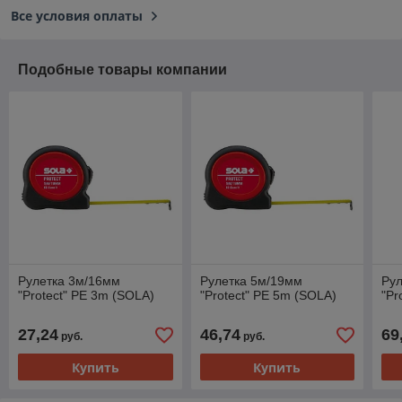
Все условия оплаты
Подобные товары компании
Рулетка 3м/16мм
Рулетка 5м/19мм
Ру
"Protect" PE 3m (SOLA)
"Protect" PE 5m (SOLA)
"Pr
27,24
46,74
69
руб.
руб.
Купить
Купить