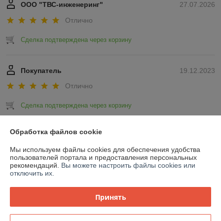
ООО "ТВС-инженеринг"
27.07.2026
Отлично
Сделка подтверждена через корзину
Покупатель
19.12.2023
Отлично
Сделка подтверждена через корзину
Показать все отзывы
Обработка файлов cookie
Мы используем файлы cookies для обеспечения удобства
пользователей портала и предоставления персональных
О нас
рекомендаций.
Вы можете настроить файлы cookies или
отключить их.
Контакты
Принять
Доставка и оплата