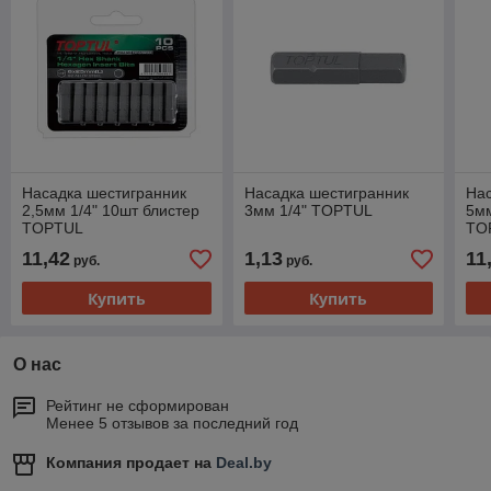
Насадка шестигранник
Насадка шестигранник
Нас
2,5мм 1/4" 10шт блистер
3мм 1/4" TOPTUL
5мм
TOPTUL
TO
11,42
1,13
11
руб.
руб.
Купить
Купить
О нас
Рейтинг не сформирован
Менее 5 отзывов за последний год
Компания продает на
Deal.by