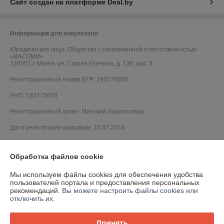
Сайт создан на платформе Deal.by
Информация для покупателя
Юридическое лицо:
Общество с ограниченной ответственностью
«ВАСОМИ»
220051 г. Минск, ул. Сергея Есенина, д. 130, каб. 3
Регистрационный номер ЕГР: 193775650
УНП: 193775650
Регистрационный орган: Минский горисполком
Дата регистрации компании: 10.07.2024
Обработка файлов cookie
Мы используем файлы cookies для обеспечения удобства
пользователей портала и предоставления персональных
рекомендаций.
Вы можете настроить файлы cookies или
отключить их.
Принять