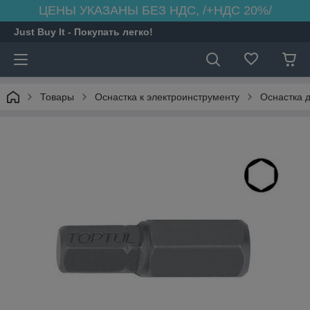
ЦЕНЫ УКАЗАНЫ БЕЗ НДС, /+НДС 20%/
Just Buy It - Покупать легко!
Товары
Оснастка к электроинструменту
Оснастка 