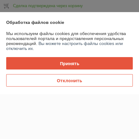
Сделка подтверждена через корзину
Показать все отзывы
Обработка файлов cookie
Мы используем файлы cookies для обеспечения удобства
пользователей портала и предоставления персональных
О нас
рекомендаций.
Вы можете настроить файлы cookies или
отключить их.
Контакты
Принять
Доставка и оплата
Отклонить
График работы
Полная версия сайта
Политика обработки cookies
Сайт создан на платформе Deal.by