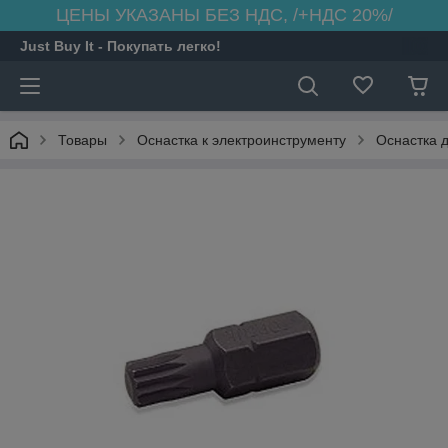
ЦЕНЫ УКАЗАНЫ БЕЗ НДС, /+НДС 20%/
Just Buy It - Покупать легко!
Товары
Оснастка к электроинструменту
Оснастка 