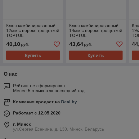
Ключ комбинированный
Ключ комбинированный
Кл
12мм с перекл.трещоткой
14мм с перекл.трещоткой
19м
TOPTUL
TOPTUL
TO
40,10
43,64
44
руб.
руб.
Купить
Купить
О нас
Рейтинг не сформирован
Менее 5 отзывов за последний год
Компания продает на
Deal.by
Работает с 12.05.2020
г. Минск
ул.Сергея Есенина, д. 130, Минск, Беларусь