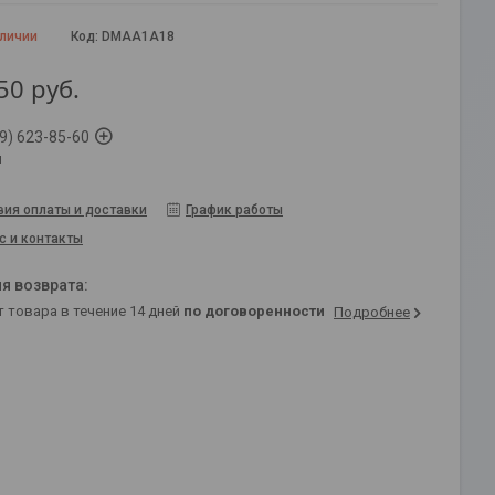
аличии
Код:
DMAA1A18
50
руб.
9) 623-85-60
й
вия оплаты и доставки
График работы
с и контакты
т товара в течение 14 дней
по договоренности
Подробнее