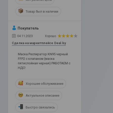
Товар был в наличии
Покупатель
04.11.2023
Хорошо
Сделка на маркетплейсе Deal.by
Маска Респиратор KN95 черный
FFP2 с клапаном (маска
пятислойная черная) РАБОТАЕМ с
НДС!
Хорошее обслуживание
Актуальное описание
Быстро связались