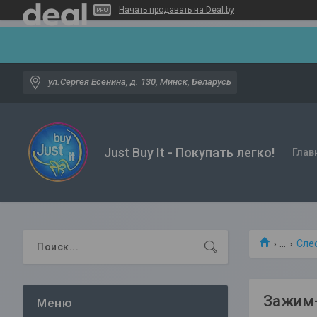
Начать продавать на Deal.by
ул.Сергея Есенина, д. 130, Минск, Беларусь
Just Buy It - Покупать легко!
Глав
...
Сле
Зажим-