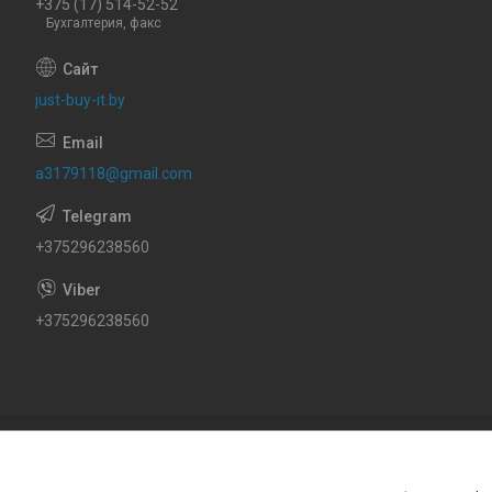
+375 (17) 514-52-52
Бухгалтерия, факс
just-buy-it.by
a3179118@gmail.com
+375296238560
+375296238560