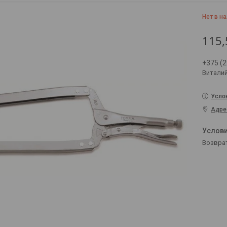
Нет в н
115,
+375 (2
Витали
Усло
Адре
возвра