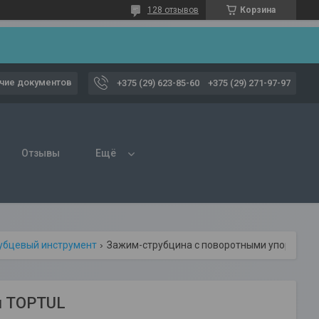
128 отзывов
Корзина
чие документов
+375 (29) 623-85-60
+375 (29) 271-97-97
Отзывы
Ещё
убцевый инструмент
Зажим-струбцина c поворотными упорами 460мм toptul
м TOPTUL