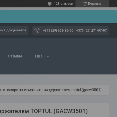
128 отзывов
Корзина
чие документов
+375 (29) 623-85-60
+375 (29) 271-97-97
Отзывы
Ещё
шт. с поворотным магнитным держателем toptul (gacw3501)
 держателем TOPTUL (GACW3501)