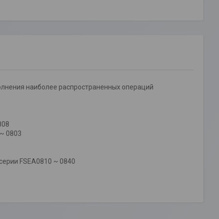
ыполнения наиболее распространенных операций
808
 ~ 0803
т) серии FSEA0810 ~ 0840