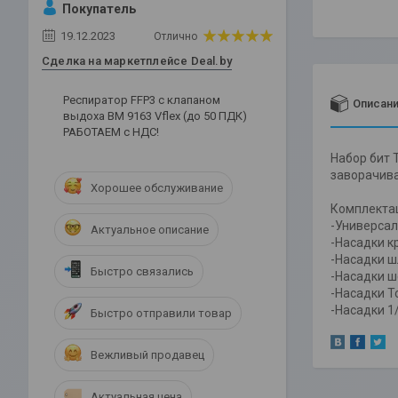
Покупатель
19.12.2023
Отлично
Сделка на маркетплейсе Deal.by
Респиратор FFP3 c клапаном
Описан
выдоха ВМ 9163 Vflex (до 50 ПДК)
РАБОТАЕМ с НДС!
Набор бит 
заворачива
Хорошее обслуживание
Комплекта
-Универсал
Актуальное описание
-Насадки кр
-Насадки шл
Быстро связались
-Насадки ше
-Насадки To
-Насадки 1/
Быстро отправили товар
Вежливый продавец
Актуальная цена