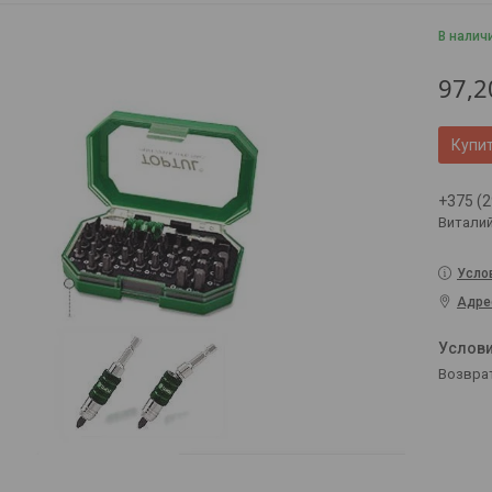
В налич
97,2
Купи
+375 (2
Витали
Усло
Адре
возвра