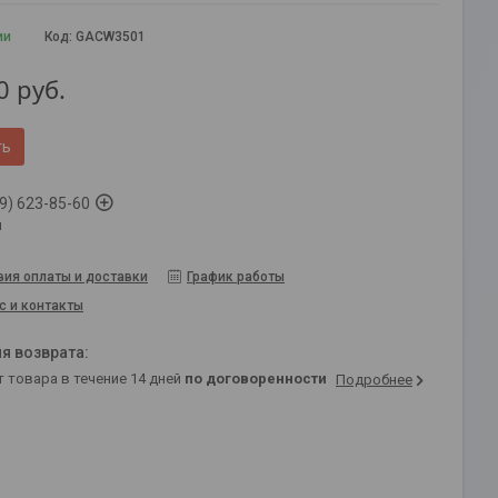
ии
Код:
GACW3501
0
руб.
ть
9) 623-85-60
й
вия оплаты и доставки
График работы
с и контакты
т товара в течение 14 дней
по договоренности
Подробнее