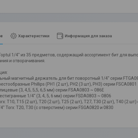
ие
Характеристики
Информация для заказа
Toptul 1/4" из 35 предметов, содержащий ассортимент бит для в
ния и отворачивания.
ция:
ьный магнитный держатель для бит поворотный 1/4" серии FTGA0
естообразные Phillips (PH1 (2 шт), PH2 (3 шт), PH3) серии FSCA0801
ицевые (3, 4,5, 5,5, 6,5 мм) серии FSAA0803 ~ 086E
стигранные 1/4" (3, 4, 5, 6 мм) серии FSDA0803 ~ 0806
rx: Т10, T15 (2 шт), T20 (2 шт), T25 (2 шт), Т27, Т30 (2 шт), Т40 (2 ш
4" Torx: T20, Т30 (с отверстием) серии FSGA0820 и 0830