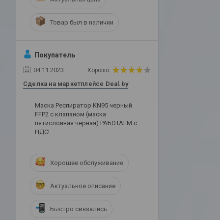
Товар был в наличии
Покупатель
04.11.2023
Хорошо
Сделка на маркетплейсе Deal.by
Маска Респиратор KN95 черный
FFP2 с клапаном (маска
пятислойная черная) РАБОТАЕМ с
НДС!
Хорошее обслуживание
Актуальное описание
Быстро связались