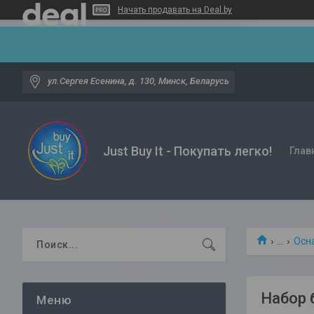
Начать продавать на Deal.by
ул.Сергея Есенина, д. 130, Минск, Беларусь
Just Buy It - Покупать легко!
Глав
...
Осн
Набор 