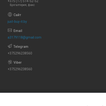
+375 (17) 514-52-52
Бухгалтерия, факс
just-buy-it.by
a3179118@gmail.com
+375296238560
+375296238560