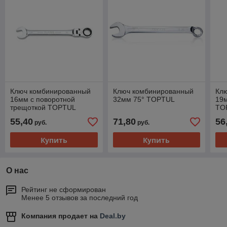
Ключ комбинированный
Ключ комбинированный
Кл
16мм с поворотной
32мм 75° TOPTUL
19м
трещоткой TOPTUL
TO
55,40
71,80
56
руб.
руб.
Купить
Купить
О нас
Рейтинг не сформирован
Менее 5 отзывов за последний год
Компания продает на
Deal.by