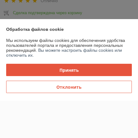
Отлично
Сделка подтверждена через корзину
Показать все отзывы
Обработка файлов cookie
Мы используем файлы cookies для обеспечения удобства
пользователей портала и предоставления персональных
О нас
рекомендаций.
Вы можете настроить файлы cookies или
отключить их.
Контакты
Принять
Доставка и оплата
Отклонить
График работы
Полная версия сайта
Политика обработки cookies
Сайт создан на платформе Deal.by