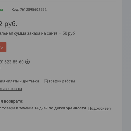
ии
Код:
7612895602752
2
руб.
льная сумма заказа на сайте — 50 руб
ть
9) 623-85-60
й
вия оплаты и доставки
График работы
с и контакты
т товара в течение 14 дней
по договоренности
Подробнее