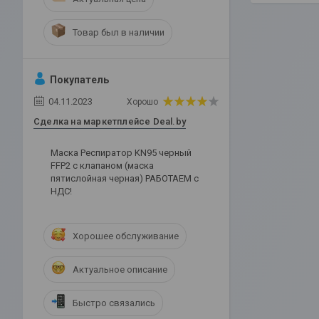
Товар был в наличии
Покупатель
04.11.2023
Хорошо
Сделка на маркетплейсе Deal.by
Маска Респиратор KN95 черный
FFP2 с клапаном (маска
пятислойная черная) РАБОТАЕМ с
НДС!
Хорошее обслуживание
Актуальное описание
Быстро связались