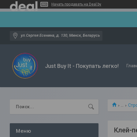
Начать продавать на Deal.by
ул.Сергея Есенина, д. 130, Минск, Беларусь
Just Buy It - Покупать легко!
Глав
...
Стр
Клей-п