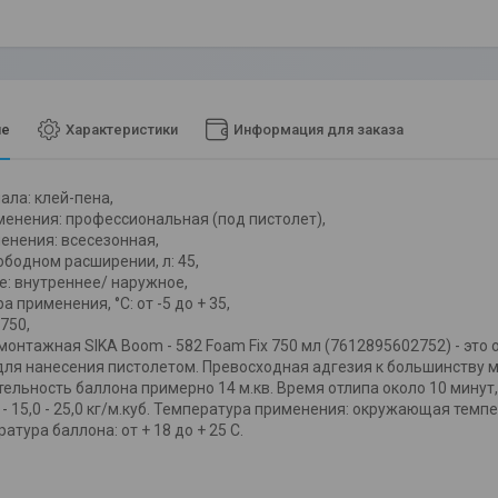
ие
Характеристики
Информация для заказа
ала: клей-пена,
енения: профессиональная (под пистолет),
енения: всесезонная,
ободном расширении, л: 45,
: внутреннее/ наружное,
 применения, °C: от -5 до + 35,
750,
монтажная SIKA Boom - 582 Foam Fix 750 мл (7612895602752) - эт
для нанесения пистолетом. Превосходная адгезия к большинству 
ельность баллона примерно 14 м.кв. Время отлипа около 10 минут,
- 15,0 - 25,0 кг/м.куб. Температура применения: окружающая темпер
ратура баллона: от + 18 до + 25 С.