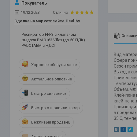
Покупатель
19.12.2023
Отлично
Сделка на маркетплейсе Deal.by
Респиратор FFP3 c клапаном
Описан
выдоха ВМ 9163 Vflex (до 50 ПДК)
РАБОТАЕМ с НДС!
Вид матери
Сфера прим
Хорошее обслуживание
Сезон прим
Выход в св
Применение
Актуальное описание
Температура
Объем, мл: 
Быстро связались
Клей-пена 
клей-пена 
Производит
Быстро отправили товар
в пределах 
35 С, темпе
Вежливый продавец
Актуальная цена