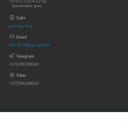
+375 (17) 514-52-52
Бухгалтерия, факс
just-buy-it.by
a3179118@gmail.com
+375296238560
+375296238560