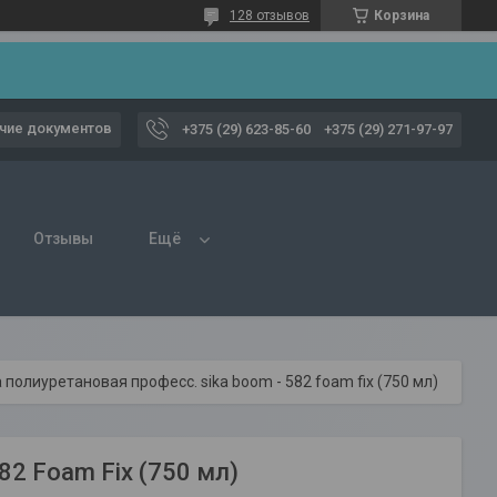
128 отзывов
Корзина
чие документов
+375 (29) 623-85-60
+375 (29) 271-97-97
Отзывы
Ещё
 полиуретановая професс. sika boom - 582 foam fix (750 мл)
82 Foam Fix (750 мл)