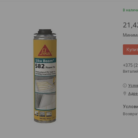
В налич
21,4
Минима
Купи
+375 (2
Витали
Усло
Адре
возвра