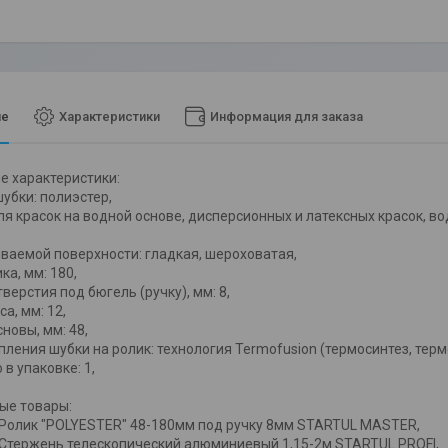
ие
Характеристики
Информация для заказа
е характеристики:
убки: полиэстер,
ля красок на водной основе, дисперсионных и латексных красок, в
ваемой поверхности: гладкая, шероховатая,
ка, мм: 180,
верстия под бюгель (ручку), мм: 8,
а, мм: 12,
новы, мм: 48,
пления шубки на ролик: технология Termofusion (термосинтез, тер
в упаковке: 1,
ые товары:
Ролик "POLYESTER" 48-180мм под ручку 8мм STARTUL MASTER,
Стержень телескопический алюминиевый 1,15-2м STARTUL PROFI,