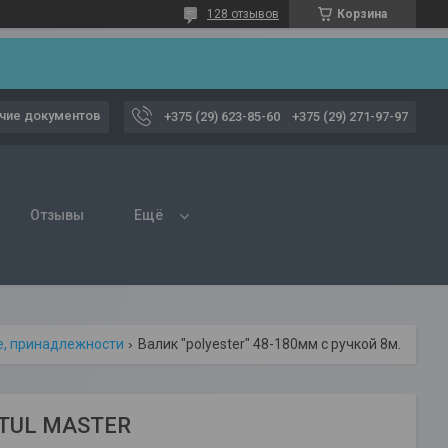
128 отзывов
Корзина
чие документов
+375 (29) 623-85-60
+375 (29) 271-97-97
Отзывы
Ещё
е, принадлежности
Валик "polyester" 48-180мм с ручкой 8мм startul master
RTUL MASTER