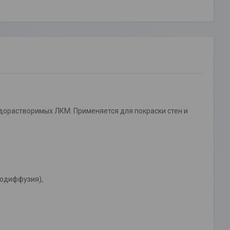
одорастворимых ЛКМ. Применяется для покраски стен и
модиффузия),