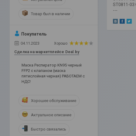
ST0811-03 
---
Товар был в наличии
Покупатель
04.11.2023
Хорошо
Сделка на маркетплейсе Deal.by
Маска Респиратор KN95 черный
FFP2 с клапаном (маска
пятислойная черная) РАБОТАЕМ с
НДС!
Хорошее обслуживание
Актуальное описание
Быстро связались