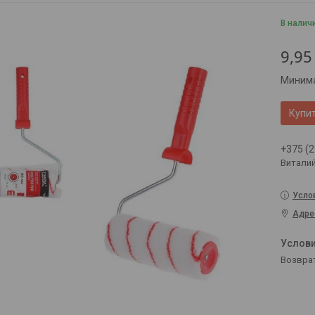
В налич
9,95
Минима
Купи
+375 (2
Витали
Усло
Адре
возвра