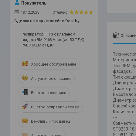
Покупатель
19.12.2023
Отлично
Сделка на маркетплейсе Deal.by
Респиратор FFP3 c клапаном
Описан
выдоха ВМ 9163 Vflex (до 50 ПДК)
РАБОТАЕМ с НДС!
Технически
Материал ш
Хорошее обслуживание
Тип ЛКМ: д
фасадов,
Тип окраши
Актуальное описание
Длина роли
Диаметр от
Быстро связались
Высота ворс
Диаметр ос
Способ кре
Быстро отправили товар
Количество 
---
Вежливый продавец
Совместим
ST0233-18 
ST0811-02 
Актуальная цена