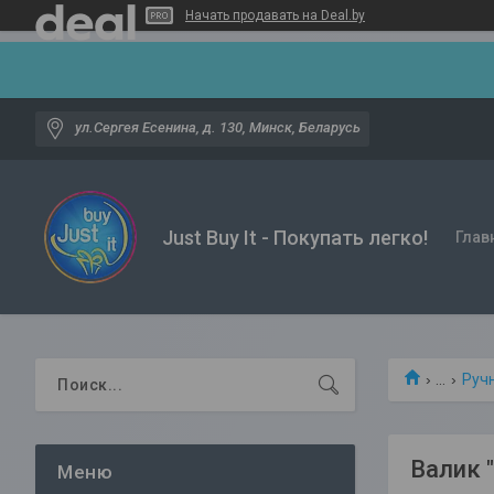
Начать продавать на Deal.by
ул.Сергея Есенина, д. 130, Минск, Беларусь
Just Buy It - Покупать легко!
Глав
...
Руч
Валик 