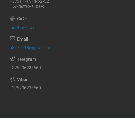
+375 (17) 514-52-52
Бухгалтерия, факс
just-buy-it.by
a3179118@gmail.com
+375296238560
+375296238560