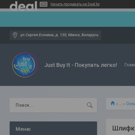
Начать продавать на Deal.by
ул.Сергея Есенина, д. 130, Минск, Беларусь
Just Buy It - Покупать легко!
Глав
...
Осн
Шлифкр