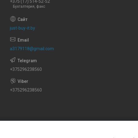
+375 (17) 514-52-52
Бухгалтерия, факс
just-buy-it.by
a3179118@gmail.com
+375296238560
+375296238560