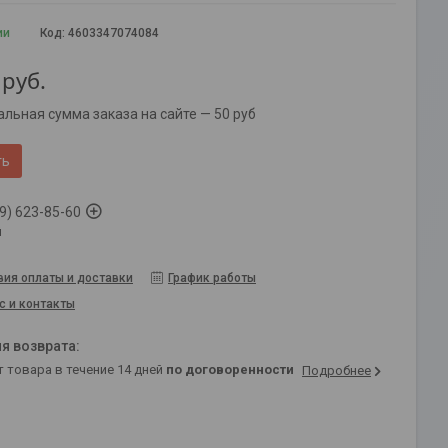
ии
Код:
4603347074084
руб.
льная сумма заказа на сайте — 50 руб
ть
9) 623-85-60
й
вия оплаты и доставки
График работы
с и контакты
т товара в течение 14 дней
по договоренности
Подробнее