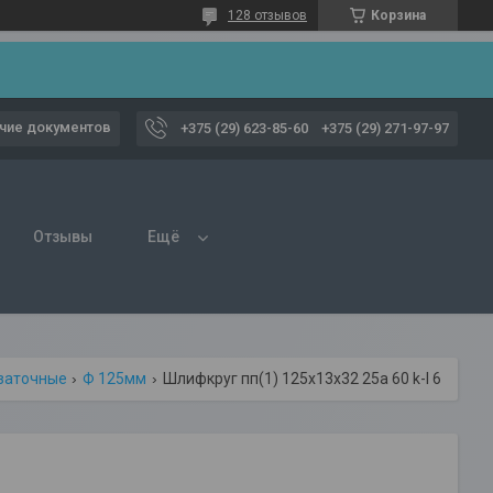
128 отзывов
Корзина
чие документов
+375 (29) 623-85-60
+375 (29) 271-97-97
Отзывы
Ещё
 заточные
Ф 125мм
Шлифкруг пп(1) 125х13х32 25a 60 k-l 6 v 50