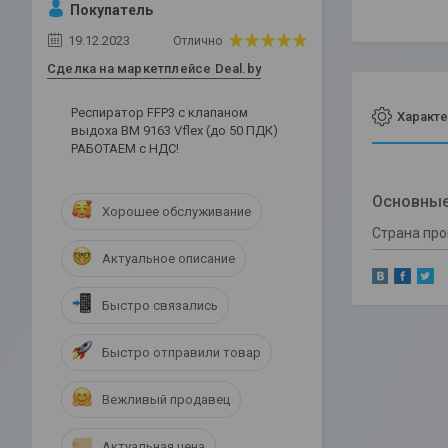
Покупатель
19.12.2023
Отлично
Сделка на маркетплейсе Deal.by
Респиратор FFP3 c клапаном
Характе
выдоха ВМ 9163 Vflex (до 50 ПДК)
РАБОТАЕМ с НДС!
Основные
Хорошее обслуживание
Страна пр
Актуальное описание
Быстро связались
Быстро отправили товар
Вежливый продавец
Актуальная цена