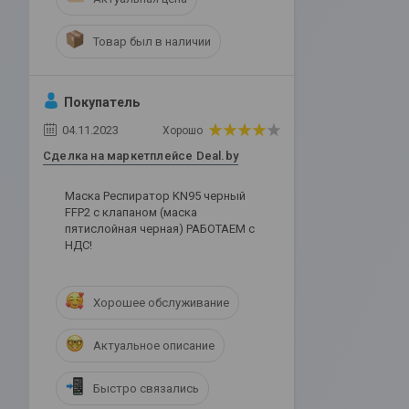
Товар был в наличии
Покупатель
04.11.2023
Хорошо
Сделка на маркетплейсе Deal.by
Маска Респиратор KN95 черный
FFP2 с клапаном (маска
пятислойная черная) РАБОТАЕМ с
НДС!
Хорошее обслуживание
Актуальное описание
Быстро связались