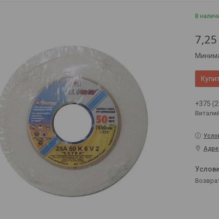
В налич
7,25
Минима
Купи
+375 (2
Витали
Усло
Адре
возвра