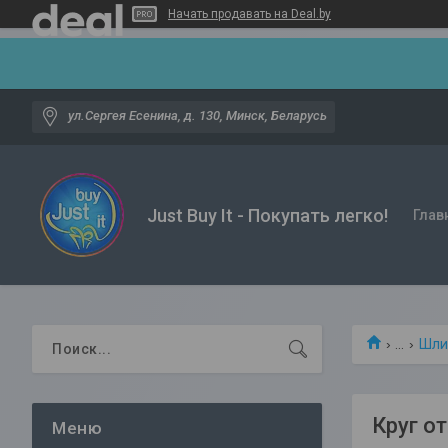
Начать продавать на Deal.by
ул.Сергея Есенина, д. 130, Минск, Беларусь
Just Buy It - Покупать легко!
Глав
...
Шли
Круг о