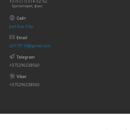
+375 (17) 514-52-52
Бухгалтерия, факс
just-buy-it.by
a3179118@gmail.com
+375296238560
+375296238560