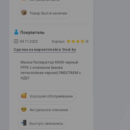
Товар был в наличии
Покупатель
04.11.2023
Хорошо
Сделка на маркетплейсе Deal.by
Маска Респиратор KN95 черный
FFP2 с клапаном (маска
пятислойная черная) РАБОТАЕМ с
НДС!
Хорошее обслуживание
Актуальное описание
Быстро связались