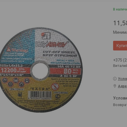
В налич
11,5
Минима
Купи
+375 (2
Витали
Усло
Адре
возвра