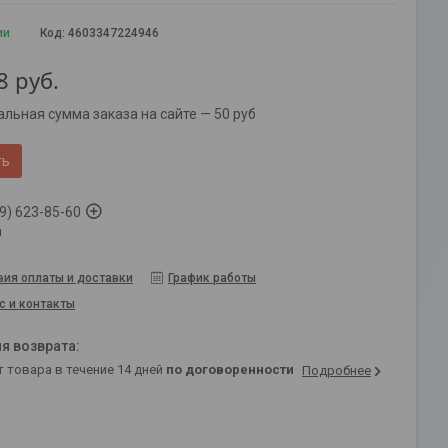
ии
Код:
4603347224946
8
руб.
льная сумма заказа на сайте — 50 руб
ть
9) 623-85-60
й
вия оплаты и доставки
График работы
с и контакты
т товара в течение 14 дней
по договоренности
Подробнее