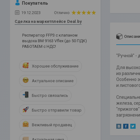
Покупатель
19.12.2023
Отлично
Сделка на маркетплейсе Deal.by
Респиратор FFP3 c клапаном
Описан
выдоха ВМ 9163 Vflex (до 50 ПДК)
РАБОТАЕМ с НДС!
"Ручной" -
Хорошее обслуживание
Для высоко
из различн
Особенно э
Актуальное описание
и листовог
Быстро связались
Специальны
железа, се
"прижогов"
Быстро отправили товар
загрязнени
Вежливый продавец
Актуальная цена