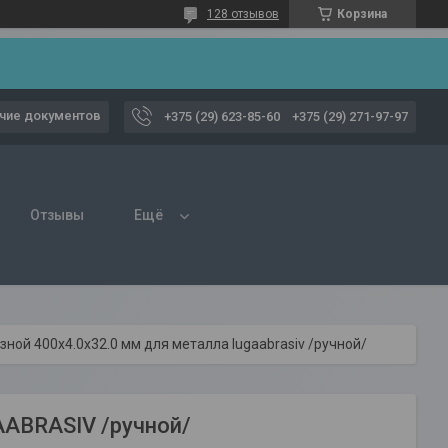
128 отзывов
Корзина
чие документов
+375 (29) 623-85-60
+375 (29) 271-97-97
Отзывы
Ещё
зной 400х4.0x32.0 мм для металла lugaabrasiv /ручной/
AABRASIV /ручной/