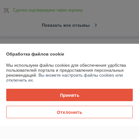
Сделка подтверждена через корзину
Показать все отзывы
О нас
Обработка файлов cookie
Контакты
Мы используем файлы cookies для обеспечения удобства
пользователей портала и предоставления персональных
рекомендаций.
Вы можете настроить файлы cookies или
Доставка и оплата
отключить их.
График работы
Принять
Полная версия сайта
Отклонить
Политика обработки cookies
Сайт создан на платформе Deal.by