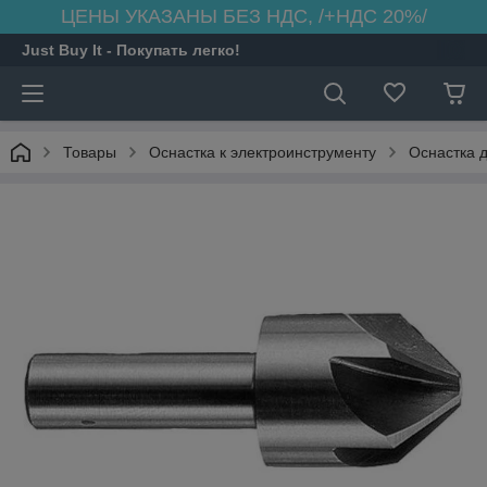
ЦЕНЫ УКАЗАНЫ БЕЗ НДС, /+НДС 20%/
Just Buy It - Покупать легко!
Товары
Оснастка к электроинструменту
Оснастка 