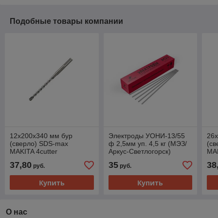
Подобные товары компании
12х200х340 мм бур
Электроды УОНИ-13/55
26
(сверло) SDS-max
ф 2,5мм уп. 4,5 кг (МЭЗ/
(св
MAKITA 4cutter
Аркус-Светлогорск)
MA
37,80
35
38
руб.
руб.
Купить
Купить
О нас