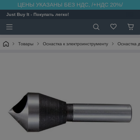
ЦЕНЫ УКАЗАНЫ БЕЗ НДС, /+НДС 20%/
Just Buy It - Покупать легко!
Товары
Оснастка к электроинструменту
Оснастка 