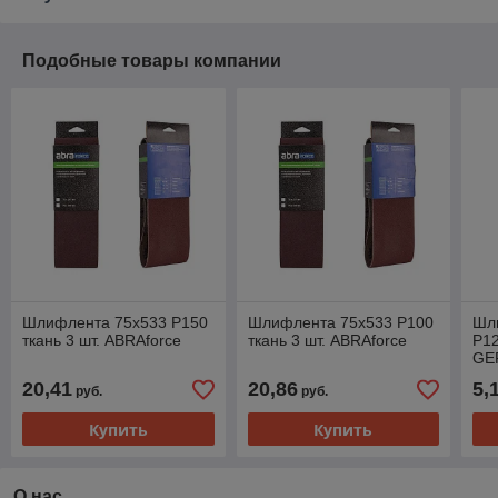
Подобные товары компании
Шлифлента 75х533 P150
Шлифлента 75х533 P100
Шл
ткань 3 шт. ABRAforce
ткань 3 шт. ABRAforce
Р12
GE
20,41
20,86
5,
руб.
руб.
Купить
Купить
О нас