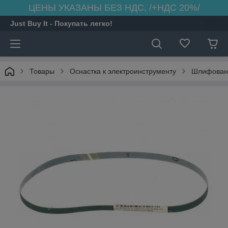
ЦЕНЫ УКАЗАНЫ БЕЗ НДС, /+НДС 20%/
Just Buy It - Покупать легко!
Товары
Оснастка к электроинструменту
Шлифовани