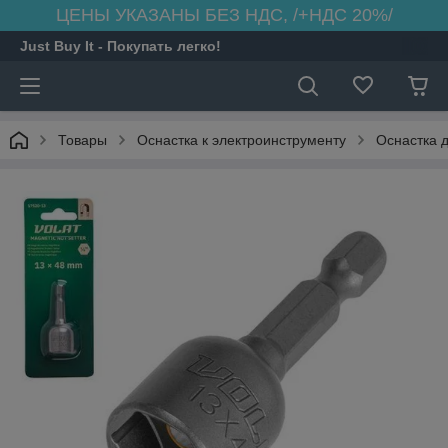
ЦЕНЫ УКАЗАНЫ БЕЗ НДС, /+НДС 20%/
Just Buy It - Покупать легко!
Товары
Оснастка к электроинструменту
Оснастка 