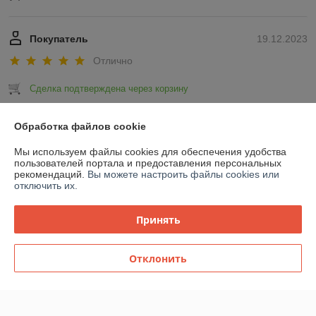
Покупатель
19.12.2023
Отлично
Сделка подтверждена через корзину
Показать все отзывы
Обработка файлов cookie
Мы используем файлы cookies для обеспечения удобства
пользователей портала и предоставления персональных
О нас
рекомендаций.
Вы можете настроить файлы cookies или
отключить их.
Контакты
Принять
Доставка и оплата
Отклонить
График работы
Полная версия сайта