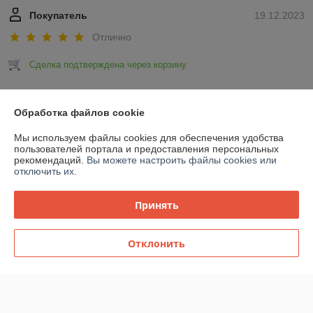
Покупатель
19.12.2023
Отлично
Сделка подтверждена через корзину
Показать все отзывы
Обработка файлов cookie
Мы используем файлы cookies для обеспечения удобства
О нас
пользователей портала и предоставления персональных
рекомендаций.
Вы можете настроить файлы cookies или
отключить их.
Контакты
Принять
Доставка и оплата
Отклонить
График работы
Полная версия сайта
Политика обработки cookies