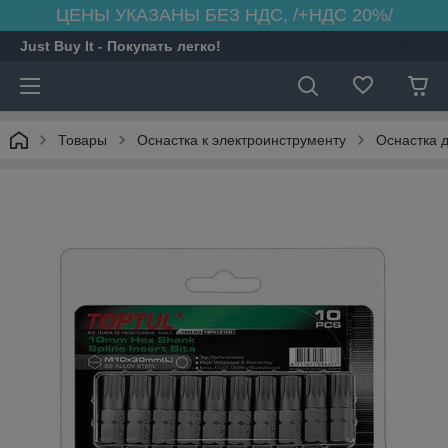
ЦЕНЫ УКАЗАНЫ БЕЗ НДС, /+НДС 20%/
Just Buy It - Покупать легко!
Товары
Оснастка к электроинструменту
Оснастка 