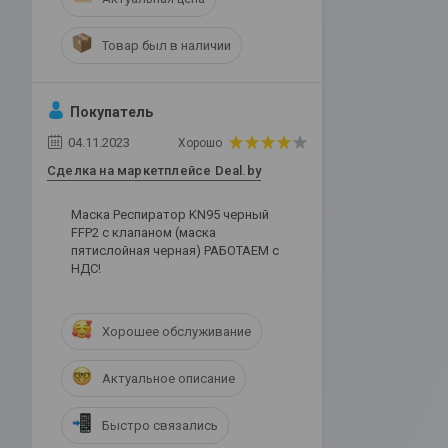
Товар был в наличии
Покупатель
04.11.2023
Хорошо
Сделка на маркетплейсе Deal.by
Маска Респиратор KN95 черный
FFP2 с клапаном (маска
пятислойная черная) РАБОТАЕМ с
НДС!
Хорошее обслуживание
Актуальное описание
Быстро связались