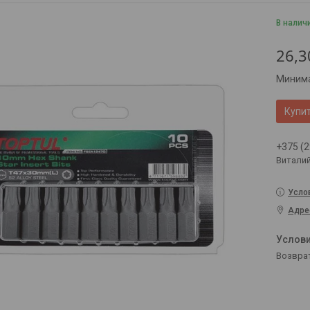
В налич
26,3
Минима
Купи
+375 (2
Витали
Усло
Адре
возвра