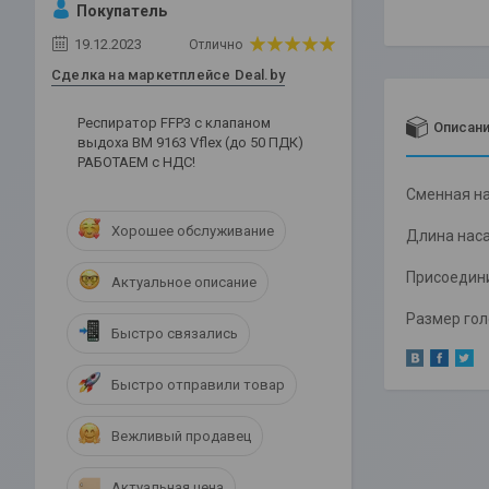
Покупатель
19.12.2023
Отлично
Сделка на маркетплейсе Deal.by
Респиратор FFP3 c клапаном
Описан
выдоха ВМ 9163 Vflex (до 50 ПДК)
РАБОТАЕМ с НДС!
Сменная на
Хорошее обслуживание
Длина наса
Присоедин
Актуальное описание
Размер гол
Быстро связались
Быстро отправили товар
Вежливый продавец
Актуальная цена