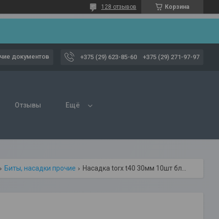
128 отзывов
Корзина
чие документов
+375 (29) 623-85-60
+375 (29) 271-97-97
Отзывы
Ещё
Биты, насадки прочие
Насадка torx t40 30мм 10шт блистер toptul