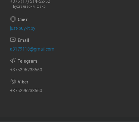
+375 (17) 514-52-52
Бухгалтерия, факс
just-buy-it.by
a3179118@gmail.com
+375296238560
+375296238560