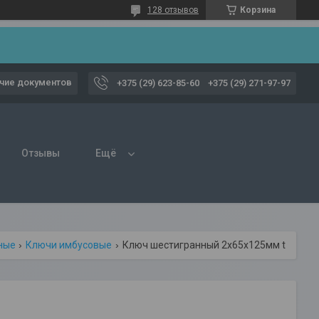
128 отзывов
Корзина
чие документов
+375 (29) 623-85-60
+375 (29) 271-97-97
Отзывы
Ещё
ные
Ключи имбусовые
Ключ шестигранный 2х65x125мм t-type toptul