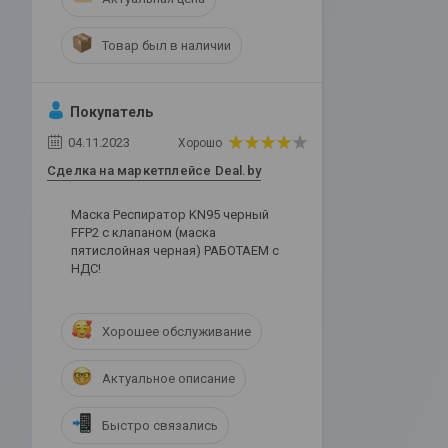
Товар был в наличии
Покупатель
04.11.2023
Хорошо
Сделка на маркетплейсе Deal.by
Маска Респиратор KN95 черный
FFP2 с клапаном (маска
пятислойная черная) РАБОТАЕМ с
НДС!
Хорошее обслуживание
Актуальное описание
Быстро связались