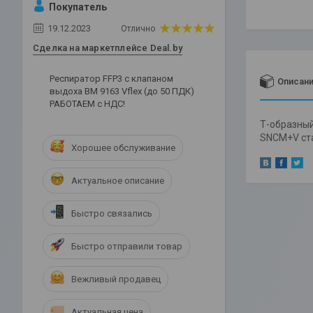
Покупатель
19.12.2023
Отлично
Сделка на маркетплейсе Deal.by
Респиратор FFP3 c клапаном
Описан
выдоха ВМ 9163 Vflex (до 50 ПДК)
РАБОТАЕМ с НДС!
Т-образны
SNCM+V ст
Хорошее обслуживание
Актуальное описание
Быстро связались
Быстро отправили товар
Вежливый продавец
Актуальная цена