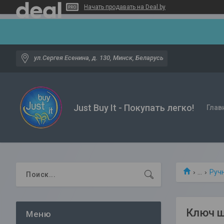
Начать продавать на Deal.by
ул.Сергея Есенина, д. 130, Минск, Беларусь
Just Buy It - Покупать легко!
Глав
...
Руч
Ключ ш