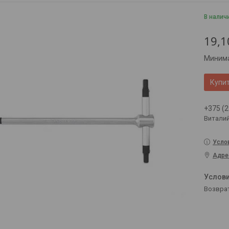
В налич
19,1
Минима
Купи
+375 (2
Витали
Усло
Адре
возвра