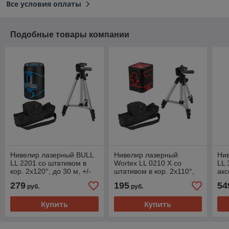
Все условия оплаты
Подобные товары компании
Нивелир лазерный BULL
Нивелир лазерный
Ни
LL 2201 со штативом в
Wortex LL 0210 X со
LL 
кор. 2х120°, до 30 м, +/-
штативом в кор. 2х110°,
акс
0.3 мм/м, зеленый
до 15 м, +/- 0.3 мм/м,
м, 
279
195
54
руб.
руб.
зеленый
Купить
Купить