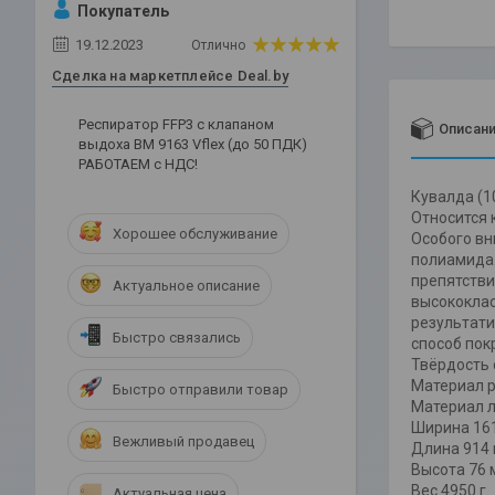
Покупатель
19.12.2023
Отлично
Сделка на маркетплейсе Deal.by
Респиратор FFP3 c клапаном
Описан
выдоха ВМ 9163 Vflex (до 50 ПДК)
РАБОТАЕМ с НДС!
Кувалда (1
Относится 
Хорошее обслуживание
Особого вн
полиамида.
препятстви
Актуальное описание
высококлас
результати
Быстро связались
способ пок
Твёрдость 
Материал р
Быстро отправили товар
Материал л
Ширина 161
Вежливый продавец
Длина 914 
Высота 76 
Вес 4950 г.
Актуальная цена