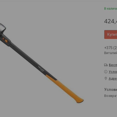
В налич
424,
Купи
+375 (2
Витали
Бесп
Усло
Адре
возвра