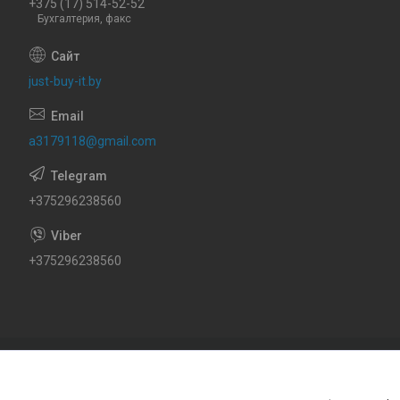
+375 (17) 514-52-52
Бухгалтерия, факс
just-buy-it.by
a3179118@gmail.com
+375296238560
+375296238560