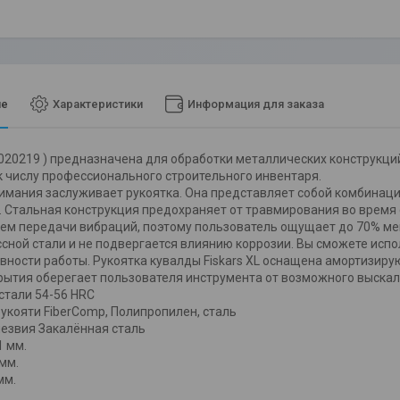
ие
Характеристики
Информация для заказа
020219 ) предназначена для обработки металлических конструкци
к числу профессионального строительного инвентаря.
имания заслуживает рукоятка. Она представляет собой комбинац
 Стальная конструкция предохраняет от травмирования во время 
ем передачи вибраций, поэтому пользователь ощущает до 70% мен
сной стали и не подвергается влиянию коррозии. Вы сможете исп
вности работы. Рукоятка кувалды Fiskars XL оснащена амортизир
рытия оберегает пользователя инструмента от возможного выска
стали 54-56 HRC
укояти FiberComp, Полипропилен, сталь
езвия Закалённая сталь
 мм.
мм.
мм.