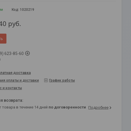
ии
Код:
1020219
40
руб.
ть
9) 623-85-60
й
латная доставка
вия оплаты и доставки
График работы
с и контакты
т товара в течение 14 дней
по договоренности
Подробнее