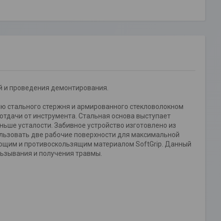
й и проведения демонтирования.
ию стального стержня и армированного стекловолокном
отдачи от инструмента. Стальная основа выступает
ьше усталости. Забивное устройство изготовлено из
ользовать две рабочие поверхности для максимальной
ующим и противоскользящим материалом SoftGrip. Данный
льзывания и получения травмы.