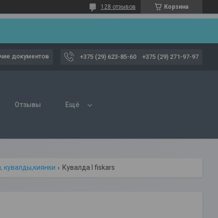
128 отзывов
Корзина
чие документов
+375 (29) 623-85-60
+375 (29) 271-97-97
Отзывы
Ещё
, кувалды,киянки
Кувалда l fiskars