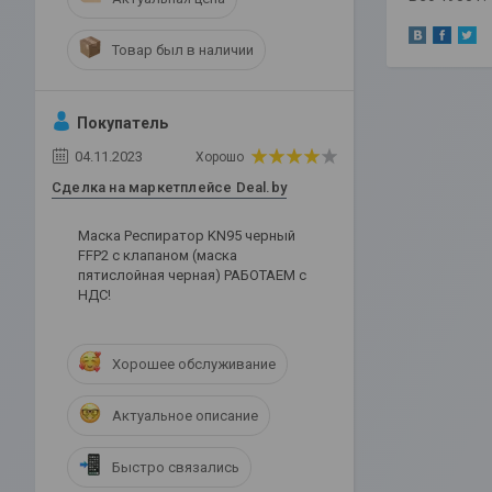
Товар был в наличии
Покупатель
04.11.2023
Хорошо
Сделка на маркетплейсе Deal.by
Маска Респиратор KN95 черный
FFP2 с клапаном (маска
пятислойная черная) РАБОТАЕМ с
НДС!
Хорошее обслуживание
Актуальное описание
Быстро связались