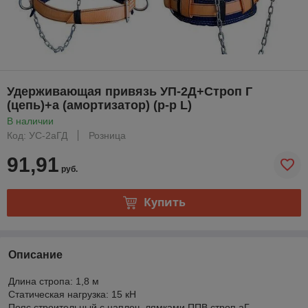
Удерживающая привязь УП-2Д+Строп Г
(цепь)+а (амортизатор) (р-р L)
В наличии
Код: УС-2аГД
Розница
91,91
руб.
Купить
Описание
Длина стропа: 1,8 м
Статическая нагрузка: 15 кН
Пояс строительный с наплеч. лямками ППВ строп аГ.