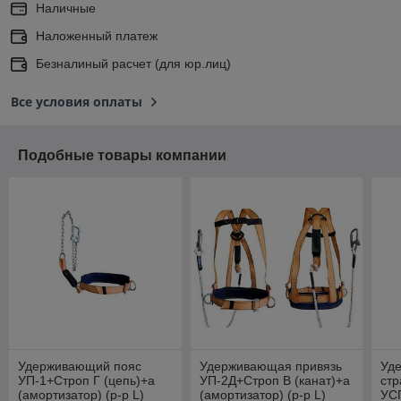
Наличные
Наложенный платеж
Безналиный расчет (для юр.лиц)
Все условия оплаты
Подобные товары компании
Удерживающий пояс
Удерживающая привязь
Уд
УП-1+Строп Г (цепь)+а
УП-2Д+Строп В (канат)+а
стр
(амортизатор) (р-р L)
(амортизатор) (р-р L)
УС